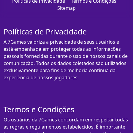
Políticas de Privacidade
Termos e Condições
Sitemap
Políticas de Privacidade
A 7Games valoriza a privacidade de seus usuários e
está empenhada em proteger todas as informações
pessoais fornecidas durante o uso de nossos canais de
comunicação. Todos os dados coletados são utilizados
exclusivamente para fins de melhoria contínua da
experiência de nossos jogadores.
Termos e Condições
Os usuários da 7Games concordam em respeitar todas
as regras e regulamentos estabelecidos. É importante