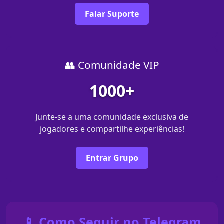
Falar Suporte
👥 Comunidade VIP
1000+
Junte-se a uma comunidade exclusiva de
jogadores e compartilhe experiências!
Entrar Grupo
📱 Como Seguir no Telegram