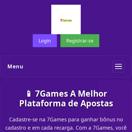
Login
Registrar-se
Menu
📱 7Games A Melhor
Plataforma de Apostas
Cadastre-se na 7Games para ganhar bônus no
cadastro e em cada recarga. Com a 7Games, você