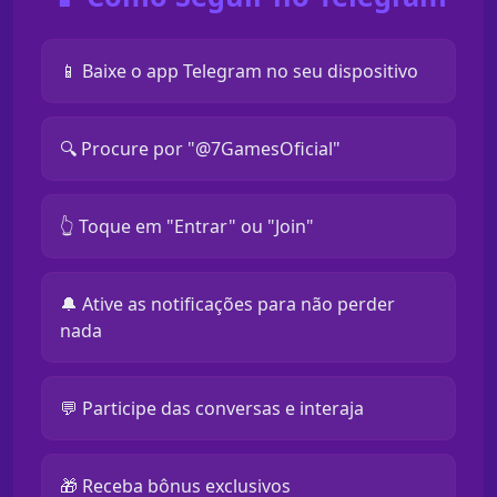
📱 Baixe o app Telegram no seu dispositivo
🔍 Procure por "@7GamesOficial"
👆 Toque em "Entrar" ou "Join"
🔔 Ative as notificações para não perder
nada
💬 Participe das conversas e interaja
🎁 Receba bônus exclusivos