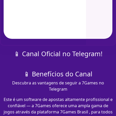
📱 Canal Oficial no Telegram!
📱 Benefícios do Canal
Descubra as vantagens de seguir a 7Games no
Telegram
Este é um software de apostas altamente profissional e
confiável — a 7Games oferece uma ampla gama de
jogos através da plataforma 7Games Brasil , para todos