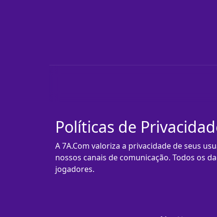
Políticas de Privacida
A 7A.Com valoriza a privacidade de seus us
nossos canais de comunicação. Todos os dad
jogadores.