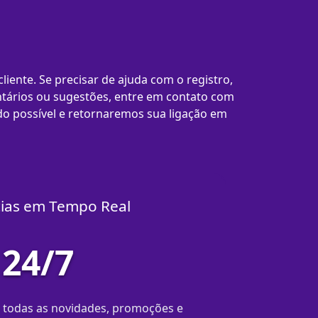
iente. Se precisar de ajuda com o registro,
tários ou sugestões, entre em contato com
do possível e retornaremos sua ligação em
cias em Tempo Real
24/7
e todas as novidades, promoções e