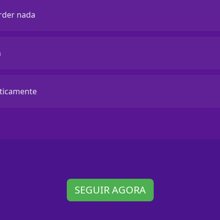
erder nada
a
aticamente
SEGUIR AGORA