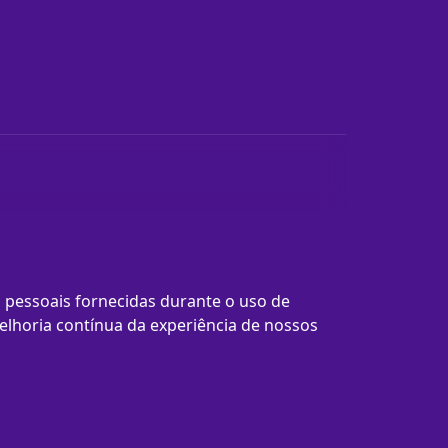
 pessoais fornecidas durante o uso de
elhoria contínua da experiência de nossos