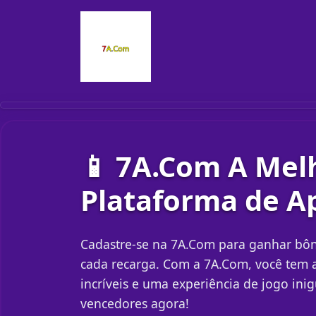
📱 7A.Com A Mel
Plataforma de A
Cadastre-se na 7A.Com para ganhar bôn
cada recarga. Com a 7A.Com, você tem 
incríveis e uma experiência de jogo inig
vencedores agora!