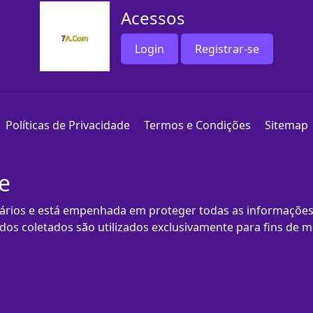
Acessos
Login
Registrar-se
Políticas de Privacidade
Termos e Condições
Sitemap
de
uários e está empenhada em proteger todas as informações
os coletados são utilizados exclusivamente para fins de m