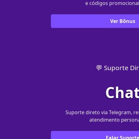
e códigos promocionai
Ver Bônus
💬 Suporte Di
Cha
Suporte direto via Telegram, r
atendimento persona
Falar Suport