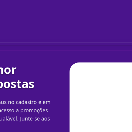
hor
postas
us no cadastro e em
acesso a promoções
ualável. Junte-se aos