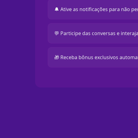
🔔 Ative as notificações para não p
💬 Participe das conversas e interaj
🎁 Receba bônus exclusivos autom