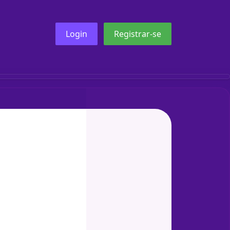
Login
Registrar-se