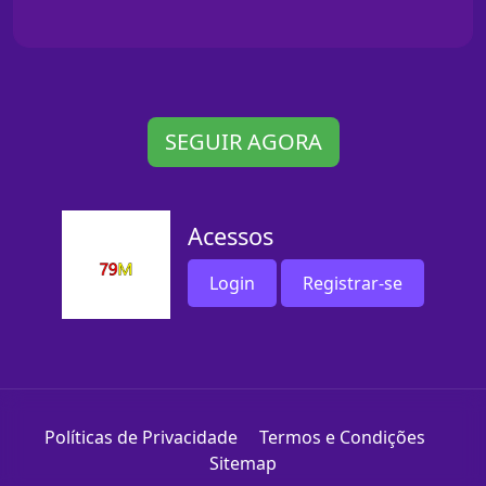
SEGUIR AGORA
Acessos
Login
Registrar-se
Políticas de Privacidade
Termos e Condições
Sitemap