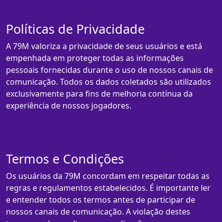
Políticas de Privacidade
A 79M valoriza a privacidade de seus usuários e está
empenhada em proteger todas as informações
pessoais fornecidas durante o uso de nossos canais de
comunicação. Todos os dados coletados são utilizados
exclusivamente para fins de melhoria contínua da
experiência de nossos jogadores.
Termos e Condições
Os usuários da 79M concordam em respeitar todas as
regras e regulamentos estabelecidos. É importante ler
e entender todos os termos antes de participar de
nossos canais de comunicação. A violação destes