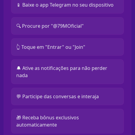
📱 Baixe o app Telegram no seu dispositivo
🔍 Procure por "@79MOficial"
👆 Toque em "Entrar" ou "Join"
🔔 Ative as notificações para não perder
nada
💬 Participe das conversas e interaja
🎁 Receba bônus exclusivos
automaticamente