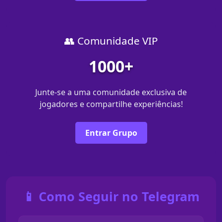
👥 Comunidade VIP
1000+
Junte-se a uma comunidade exclusiva de
jogadores e compartilhe experiências!
Entrar Grupo
📱 Como Seguir no Telegram