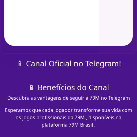
📱 Canal Oficial no Telegram!
📱 Benefícios do Canal
Descubra as vantagens de seguir a 79M no Telegram
Esperamos que cada jogador transforme sua vida com
os jogos profissionais da 79M , disponíveis na
plataforma 79M Brasil .