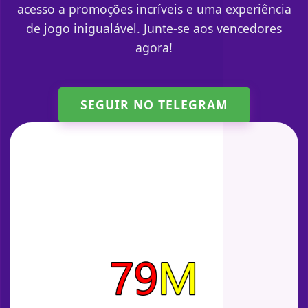
acesso a promoções incríveis e uma experiência
de jogo inigualável. Junte-se aos vencedores
agora!
SEGUIR NO TELEGRAM