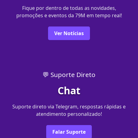
Fique por dentro de todas as novidades,
promoções e eventos da 79M em tempo real!
Ver Notícias
💬 Suporte Direto
Chat
Suporte direto via Telegram, respostas rápidas e
atendimento personalizado!
Falar Suporte