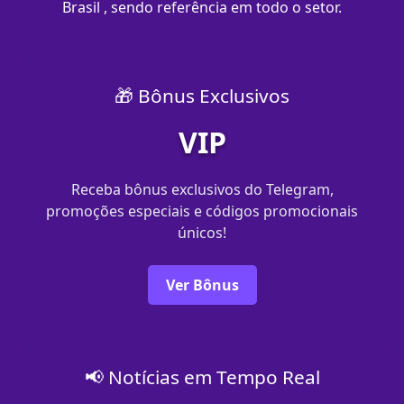
Brasil , sendo referência em todo o setor.
🎁 Bônus Exclusivos
VIP
Receba bônus exclusivos do Telegram,
promoções especiais e códigos promocionais
únicos!
Ver Bônus
📢 Notícias em Tempo Real