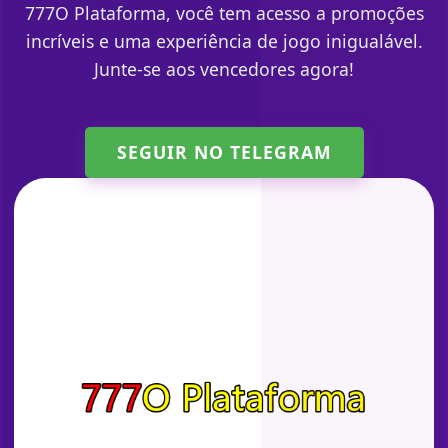
777O Plataforma, você tem acesso a promoções
incríveis e uma experiência de jogo inigualável.
Junte-se aos vencedores agora!
SEGUIR NO TELEGRAM