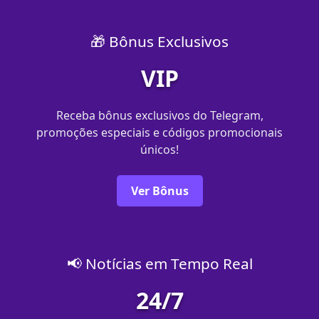
🎁 Bônus Exclusivos
VIP
Receba bônus exclusivos do Telegram,
promoções especiais e códigos promocionais
únicos!
Ver Bônus
📢 Notícias em Tempo Real
24/7