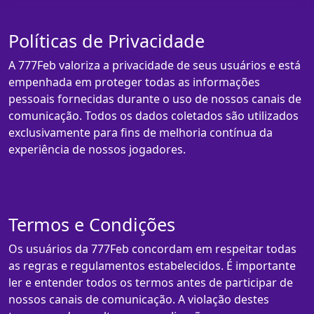
Políticas de Privacidade
A 777Feb valoriza a privacidade de seus usuários e está
empenhada em proteger todas as informações
pessoais fornecidas durante o uso de nossos canais de
comunicação. Todos os dados coletados são utilizados
exclusivamente para fins de melhoria contínua da
experiência de nossos jogadores.
Termos e Condições
Os usuários da 777Feb concordam em respeitar todas
as regras e regulamentos estabelecidos. É importante
ler e entender todos os termos antes de participar de
nossos canais de comunicação. A violação destes