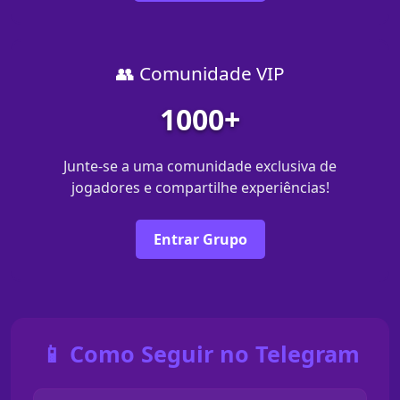
👥 Comunidade VIP
1000+
Junte-se a uma comunidade exclusiva de
jogadores e compartilhe experiências!
Entrar Grupo
📱 Como Seguir no Telegram