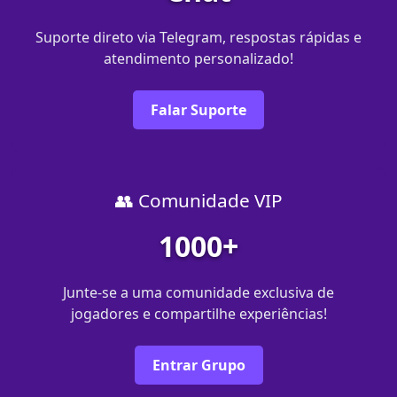
Suporte direto via Telegram, respostas rápidas e
atendimento personalizado!
Falar Suporte
👥 Comunidade VIP
1000+
Junte-se a uma comunidade exclusiva de
jogadores e compartilhe experiências!
Entrar Grupo