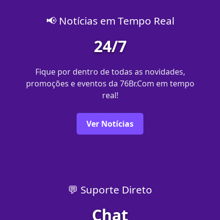
📢 Notícias em Tempo Real
24/7
Fique por dentro de todas as novidades,
promoções e eventos da 76Br.Com em tempo
real!
Ver Notícias
💬 Suporte Direto
Chat