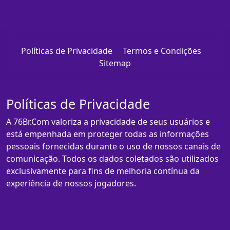
Políticas de Privacidade
Termos e Condições
Sitemap
Políticas de Privacidade
A 76Br.Com valoriza a privacidade de seus usuários e
está empenhada em proteger todas as informações
pessoais fornecidas durante o uso de nossos canais de
comunicação. Todos os dados coletados são utilizados
exclusivamente para fins de melhoria contínua da
experiência de nossos jogadores.