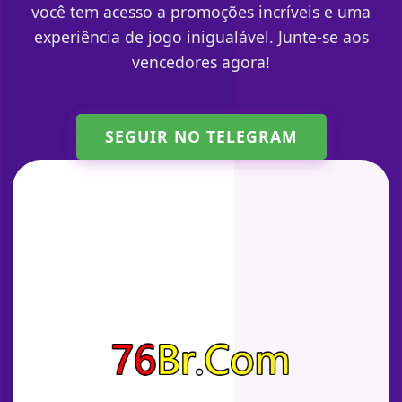
você tem acesso a promoções incríveis e uma
experiência de jogo inigualável. Junte-se aos
vencedores agora!
SEGUIR NO TELEGRAM