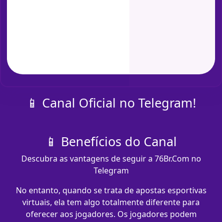
📱 Canal Oficial no Telegram!
📱 Benefícios do Canal
Descubra as vantagens de seguir a 76Br.Com no
Telegram
No entanto, quando se trata de apostas esportivas
virtuais, ela tem algo totalmente diferente para
oferecer aos jogadores. Os jogadores podem