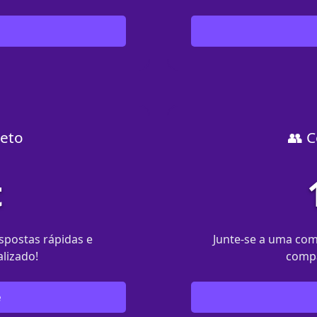
reto
👥 
t
espostas rápidas e
Junte-se a uma com
lizado!
compa
e