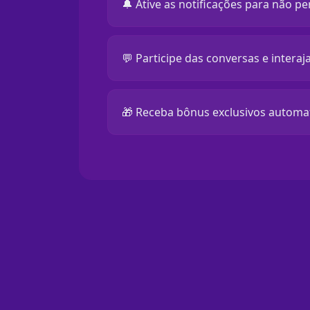
🔔 Ative as notificações para não p
💬 Participe das conversas e interaj
🎁 Receba bônus exclusivos autom