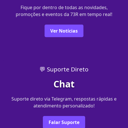
Fique por dentro de todas as novidades,
promoções e eventos da 73R em tempo real!
Ver Notícias
💬 Suporte Direto
Chat
Suporte direto via Telegram, respostas rápidas e
atendimento personalizado!
Falar Suporte