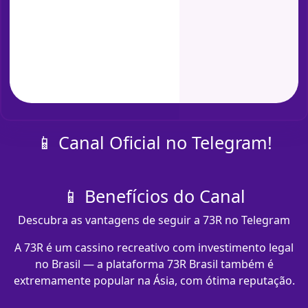
📱 Canal Oficial no Telegram!
📱 Benefícios do Canal
Descubra as vantagens de seguir a 73R no Telegram
A 73R é um cassino recreativo com investimento legal
no Brasil — a plataforma 73R Brasil também é
extremamente popular na Ásia, com ótima reputação.