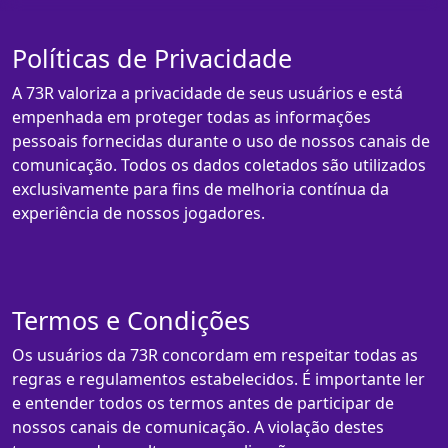
Políticas de Privacidade
A 73R valoriza a privacidade de seus usuários e está
empenhada em proteger todas as informações
pessoais fornecidas durante o uso de nossos canais de
comunicação. Todos os dados coletados são utilizados
exclusivamente para fins de melhoria contínua da
experiência de nossos jogadores.
Termos e Condições
Os usuários da 73R concordam em respeitar todas as
regras e regulamentos estabelecidos. É importante ler
e entender todos os termos antes de participar de
nossos canais de comunicação. A violação destes