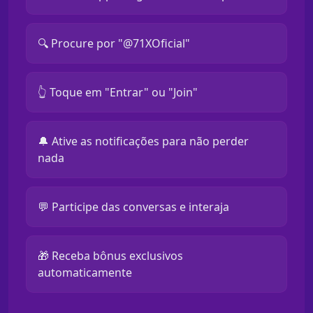
🔍 Procure por "@71XOficial"
👆 Toque em "Entrar" ou "Join"
🔔 Ative as notificações para não perder
nada
💬 Participe das conversas e interaja
🎁 Receba bônus exclusivos
automaticamente