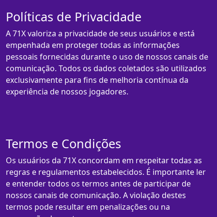
Políticas de Privacidade
A 71X valoriza a privacidade de seus usuários e está
empenhada em proteger todas as informações
pessoais fornecidas durante o uso de nossos canais de
comunicação. Todos os dados coletados são utilizados
exclusivamente para fins de melhoria contínua da
experiência de nossos jogadores.
Termos e Condições
Os usuários da 71X concordam em respeitar todas as
regras e regulamentos estabelecidos. É importante ler
e entender todos os termos antes de participar de
nossos canais de comunicação. A violação destes
termos pode resultar em penalizações ou na