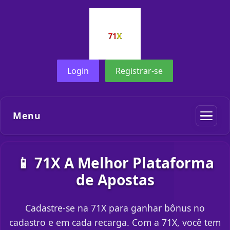
Login
Registrar-se
Menu
📱 71X A Melhor Plataforma
de Apostas
Cadastre-se na 71X para ganhar bônus no
cadastro e em cada recarga. Com a 71X, você tem