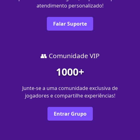
atendimento personalizado!
Falar Suporte
👥 Comunidade VIP
1000+
Junte-se a uma comunidade exclusiva de
jogadores e compartilhe experiências!
Entrar Grupo