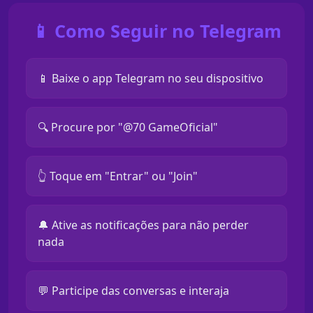
📱 Como Seguir no Telegram
📱 Baixe o app Telegram no seu dispositivo
🔍 Procure por "@70 GameOficial"
👆 Toque em "Entrar" ou "Join"
🔔 Ative as notificações para não perder
nada
💬 Participe das conversas e interaja