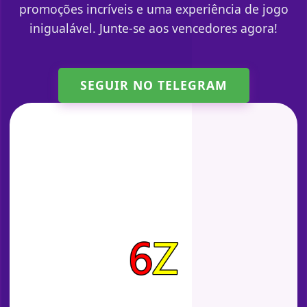
promoções incríveis e uma experiência de jogo
inigualável. Junte-se aos vencedores agora!
SEGUIR NO TELEGRAM