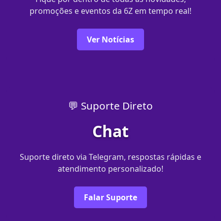
promoções e eventos da 6Z em tempo real!
Ver Notícias
💬 Suporte Direto
Chat
Suporte direto via Telegram, respostas rápidas e
atendimento personalizado!
Falar Suporte