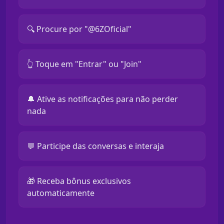
🔍 Procure por "@6ZOficial"
👆 Toque em "Entrar" ou "Join"
🔔 Ative as notificações para não perder
nada
💬 Participe das conversas e interaja
🎁 Receba bônus exclusivos
automaticamente