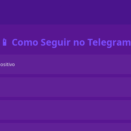
📱 Como Seguir no Telegram
ositivo