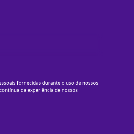
essoais fornecidas durante o uso de nossos
 contínua da experiência de nossos