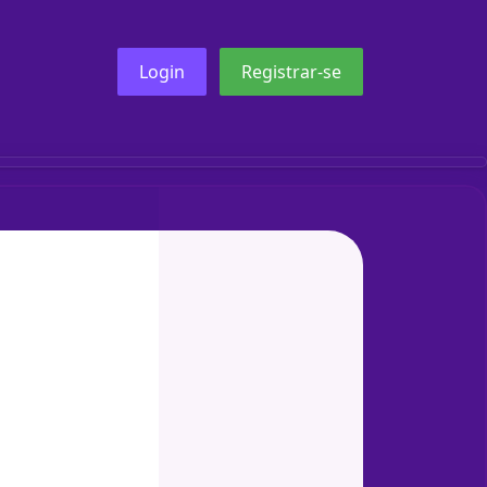
Login
Registrar-se