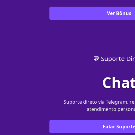
Ver Bônus
💬 Suporte Di
Cha
Suporte direto via Telegram, r
atendimento persona
Falar Suport