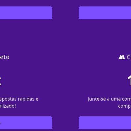
reto
👥 
t
espostas rápidas e
Junte-se a uma com
lizado!
compa
e