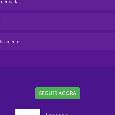
erder nada
a
aticamente
SEGUIR AGORA