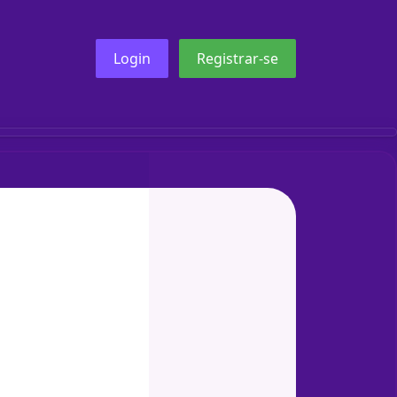
Login
Registrar-se