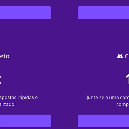
reto
👥 
t
espostas rápidas e
Junte-se a uma com
lizado!
compa
e