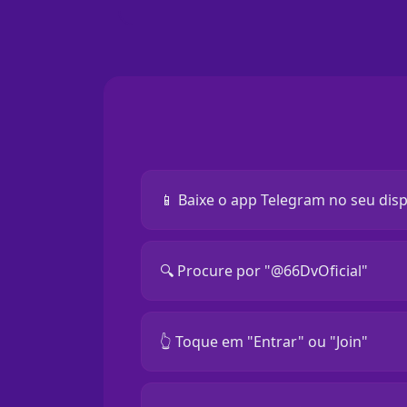
📱 Baixe o app Telegram no seu disp
🔍 Procure por "@66DvOficial"
👆 Toque em "Entrar" ou "Join"