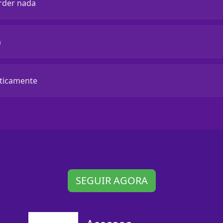
erder nada
a
aticamente
SEGUIR AGORA