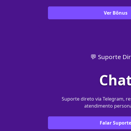
Ver Bônus
💬 Suporte Di
Cha
Suporte direto via Telegram, r
atendimento persona
Falar Suport