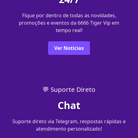
Fique por dentro de todas as novidades,
promoções e eventos da 6666 Tiger Vip em
tempo real!
Ver Notícias
💬 Suporte Direto
Chat
Suporte direto via Telegram, respostas rápidas e
atendimento personalizado!