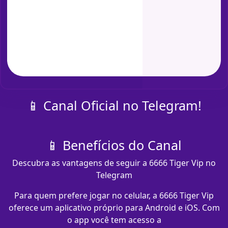
📱 Canal Oficial no Telegram!
📱 Benefícios do Canal
Descubra as vantagens de seguir a 6666 Tiger Vip no
Telegram
Para quem prefere jogar no celular, a 6666 Tiger Vip
oferece um aplicativo próprio para Android e iOS. Com
o app você tem acesso a