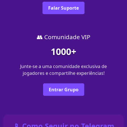
Falar Suporte
👥 Comunidade VIP
1000+
Junte-se a uma comunidade exclusiva de
jogadores e compartilhe experiências!
Entrar Grupo
📱 Como Seguir no Telegram