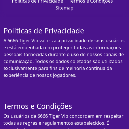
Políticas de Privacidade
Termos e Condições
Sitemap
Políticas de Privacidade
A 6666 Tiger Vip valoriza a privacidade de seus usuários
e está empenhada em proteger todas as informações
pessoais fornecidas durante o uso de nossos canais de
comunicação. Todos os dados coletados são utilizados
exclusivamente para fins de melhoria contínua da
experiência de nossos jogadores.
Termos e Condições
Os usuários da 6666 Tiger Vip concordam em respeitar
todas as regras e regulamentos estabelecidos. É