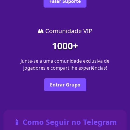
Falar Suporte
👥 Comunidade VIP
1000+
Junte-se a uma comunidade exclusiva de
jogadores e compartilhe experiências!
Entrar Grupo
📱 Como Seguir no Telegram