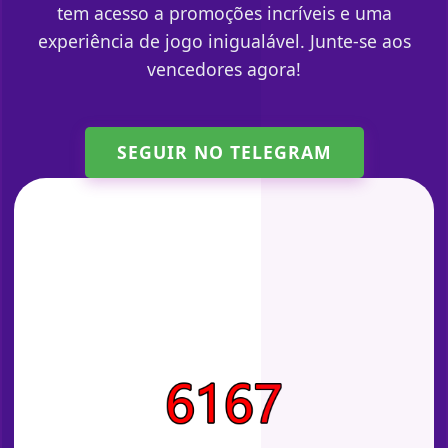
tem acesso a promoções incríveis e uma
experiência de jogo inigualável. Junte-se aos
vencedores agora!
SEGUIR NO TELEGRAM