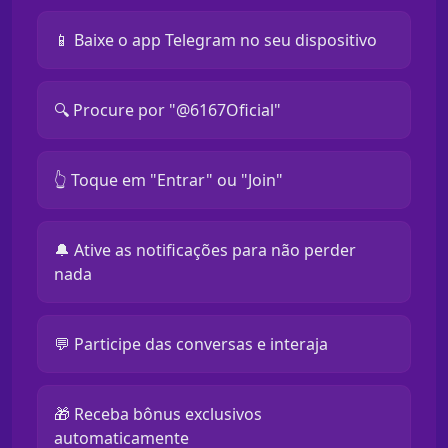
📱 Baixe o app Telegram no seu dispositivo
🔍 Procure por "@6167Oficial"
👆 Toque em "Entrar" ou "Join"
🔔 Ative as notificações para não perder
nada
💬 Participe das conversas e interaja
🎁 Receba bônus exclusivos
automaticamente