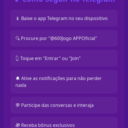
📱 Baixe o app Telegram no seu dispositivo
🔍 Procure por "@600Jogo APPOficial"
👆 Toque em "Entrar" ou "Join"
🔔 Ative as notificações para não perder
nada
💬 Participe das conversas e interaja
🎁 Receba bônus exclusivos