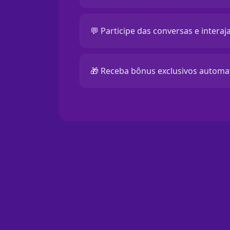
💬 Participe das conversas e interaj
🎁 Receba bônus exclusivos autom