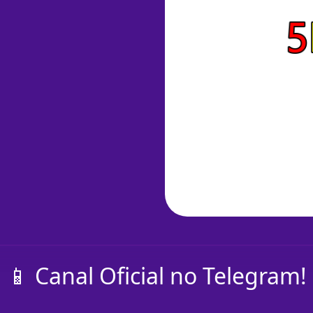
📱 Canal Oficial no Telegram!