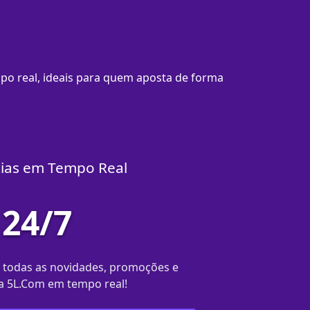
mpo real, ideais para quem aposta de forma
cias em Tempo Real
24/7
e todas as novidades, promoções e
a 5L.Com em tempo real!