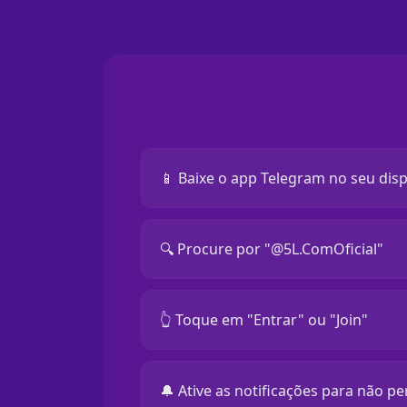
📱 Baixe o app Telegram no seu disp
🔍 Procure por "@5L.ComOficial"
👆 Toque em "Entrar" ou "Join"
🔔 Ative as notificações para não p