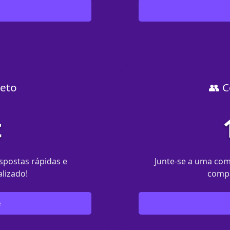
reto
👥 
t
espostas rápidas e
Junte-se a uma com
lizado!
compa
e