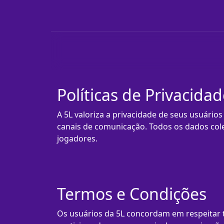
Políticas de Privacida
A 5L valoriza a privacidade de seus usuári
canais de comunicação. Todos os dados cole
jogadores.
Termos e Condições
Os usuários da 5L concordam em respeitar t