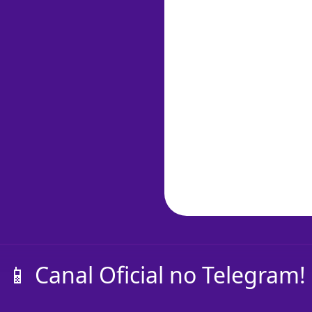
📱 Canal Oficial no Telegram!