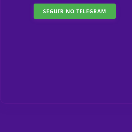
SEGUIR NO TELEGRAM