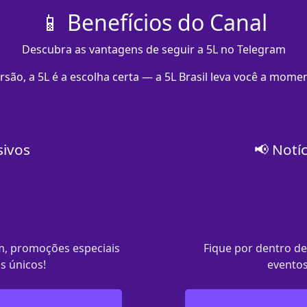
📱 Benefícios do Canal
Descubra as vantagens de seguir a 5L no Telegram
são, a 5L é a escolha certa — a 5L Brasil leva você a momen
sivos
📢 Notí
m, promoções especiais
Fique por dentro d
s únicos!
eventos