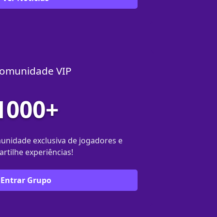
Comunidade VIP
1000+
unidade exclusiva de jogadores e
rtilhe experiências!
Entrar Grupo