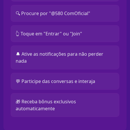
🔍 Procure por "@580 ComOficial"
👆 Toque em "Entrar" ou "Join"
🔔 Ative as notificações para não perder
nada
💬 Participe das conversas e interaja
🎁 Receba bônus exclusivos
automaticamente