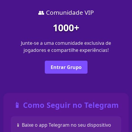
👥 Comunidade VIP
1000+
Junte-se a uma comunidade exclusiva de
jogadores e compartilhe experiências!
Entrar Grupo
📱 Como Seguir no Telegram
📱 Baixe o app Telegram no seu dispositivo