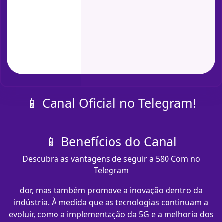
📱 Canal Oficial no Telegram!
📱 Benefícios do Canal
Descubra as vantagens de seguir a 580 Com no
Telegram
dor, mas também promove a inovação dentro da
indústria. À medida que as tecnologias continuam a
evoluir, como a implementação da 5G e a melhoria dos