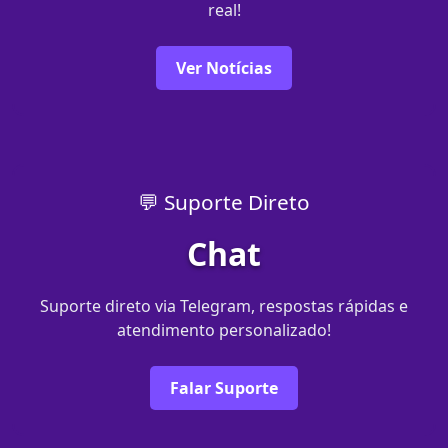
real!
Ver Notícias
💬 Suporte Direto
Chat
Suporte direto via Telegram, respostas rápidas e
atendimento personalizado!
Falar Suporte