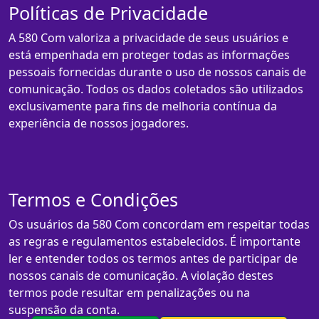
Políticas de Privacidade
A 580 Com valoriza a privacidade de seus usuários e
está empenhada em proteger todas as informações
pessoais fornecidas durante o uso de nossos canais de
comunicação. Todos os dados coletados são utilizados
exclusivamente para fins de melhoria contínua da
experiência de nossos jogadores.
Termos e Condições
Os usuários da 580 Com concordam em respeitar todas
as regras e regulamentos estabelecidos. É importante
ler e entender todos os termos antes de participar de
nossos canais de comunicação. A violação destes
termos pode resultar em penalizações ou na
suspensão da conta.