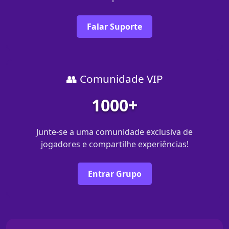
Falar Suporte
👥 Comunidade VIP
1000+
Junte-se a uma comunidade exclusiva de
jogadores e compartilhe experiências!
Entrar Grupo