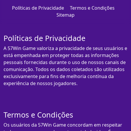
Políticas de Privacidade
Termos e Condições
Sitemap
Políticas de Privacidade
A 57Win Game valoriza a privacidade de seus usuários e
está empenhada em proteger todas as informações
pessoais fornecidas durante o uso de nossos canais de
comunicação. Todos os dados coletados são utilizados
exclusivamente para fins de melhoria contínua da
experiência de nossos jogadores.
Termos e Condições
Os usuários da 57Win Game concordam em respeitar