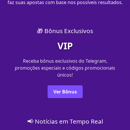
faz suas apostas com base nos possíveis resultados.
🎁 Bônus Exclusivos
VIP
Receba bônus exclusivos do Telegram,
promoções especiais e códigos promocionais
únicos!
Ver Bônus
📢 Notícias em Tempo Real