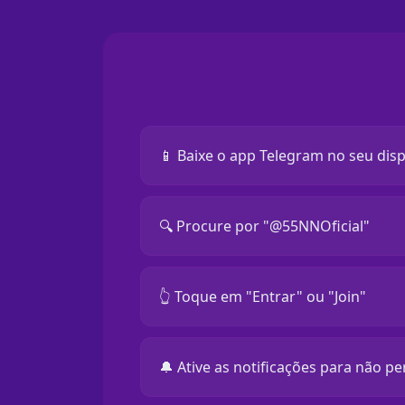
📱 Baixe o app Telegram no seu disp
🔍 Procure por "@55NNOficial"
👆 Toque em "Entrar" ou "Join"
🔔 Ative as notificações para não p