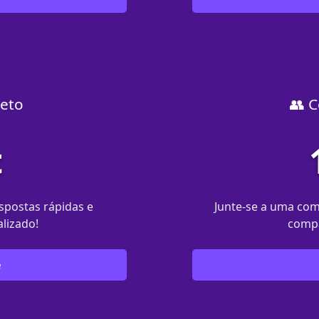
reto
👥 
t
espostas rápidas e
Junte-se a uma com
lizado!
compa
e