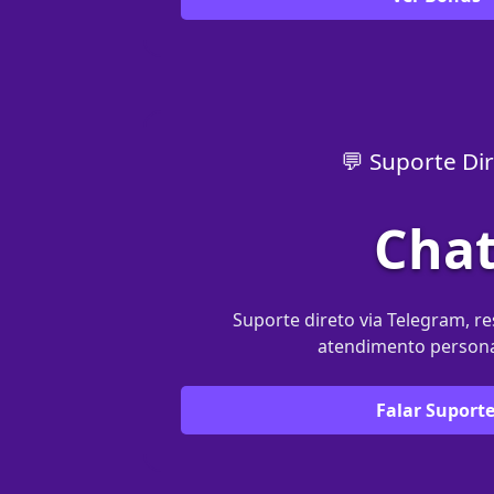
💬 Suporte Di
Cha
Suporte direto via Telegram, r
atendimento persona
Falar Suport