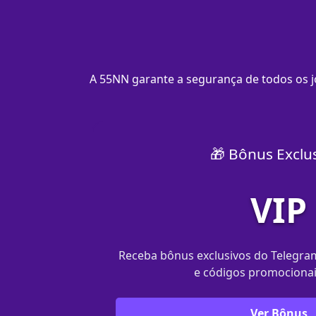
A 55NN garante a segurança de todos os jo
🎁 Bônus Exclu
VIP
Receba bônus exclusivos do Telegra
e códigos promocionai
Ver Bônus