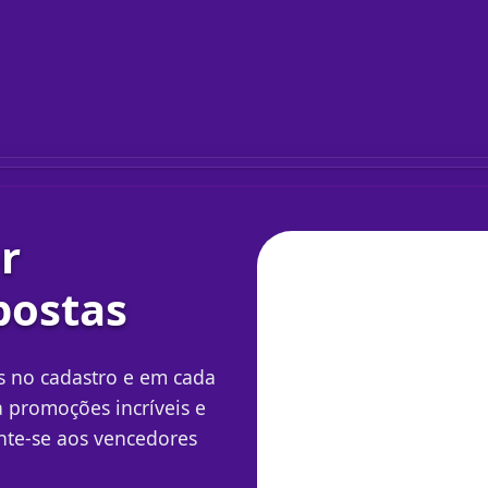
r
postas
 no cadastro e em cada
 promoções incríveis e
unte-se aos vencedores