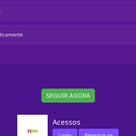
a
aticamente
SEGUIR AGORA
Acessos
Login
Registrar-se