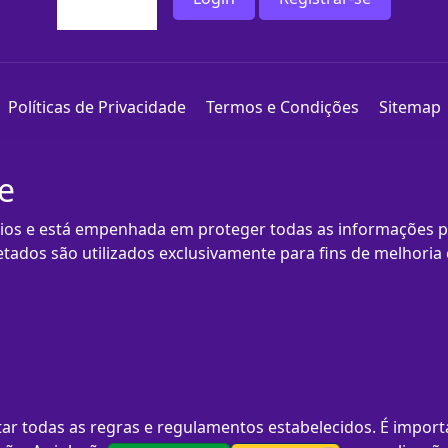
Políticas de Privacidade
Termos e Condições
Sitemap
de
ários e está empenhada em proteger todas as informações p
tados são utilizados exclusivamente para fins de melhoria
r todas as regras e regulamentos estabelecidos. É importa