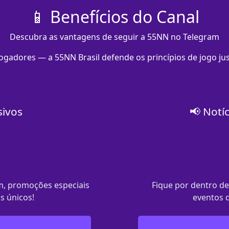
📱 Benefícios do Canal
Descubra as vantagens de seguir a 55NN no Telegram
gadores — a 55NN Brasil defende os princípios de jogo jus
sivos
📢 Notí
m, promoções especiais
Fique por dentro d
s únicos!
eventos 