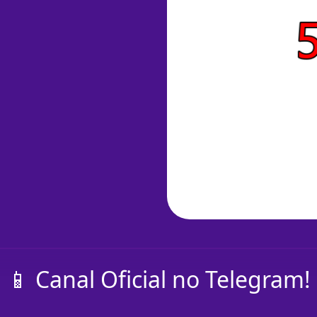
📱 Canal Oficial no Telegram!