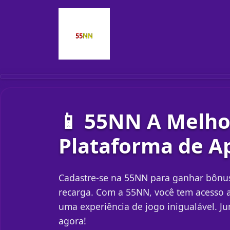
📱 55NN A Melho
Plataforma de A
Cadastre-se na 55NN para ganhar bônus
recarga. Com a 55NN, você tem acesso a
uma experiência de jogo inigualável. J
agora!