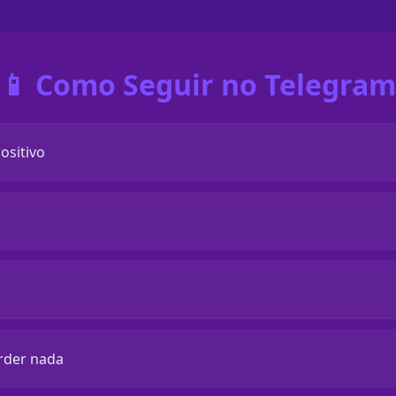
📱 Como Seguir no Telegram
ositivo
erder nada