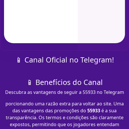
📱 Canal Oficial no Telegram!
📱 Benefícios do Canal
Descubra as vantagens de seguir a 55933 no Telegram
porcionando uma razão extra para voltar ao site. Uma
das vantagens das promoções do
55933
é a sua
transparência. Os termos e condições são claramente
expostos, permitindo que os jogadores entendam