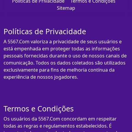
Políticas de Privacidade
Termos e Condições
Sitemap
Políticas de Privacidade
A 5567.Com valoriza a privacidade de seus usuários e
está empenhada em proteger todas as informações
pessoais fornecidas durante o uso de nossos canais de
comunicação. Todos os dados coletados são utilizados
exclusivamente para fins de melhoria contínua da
experiência de nossos jogadores.
Termos e Condições
Os usuários da 5567.Com concordam em respeitar
todas as regras e regulamentos estabelecidos. É