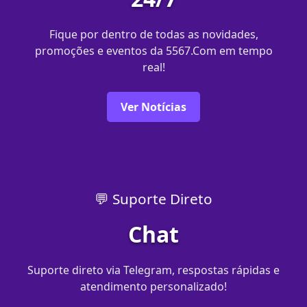
Fique por dentro de todas as novidades,
promoções e eventos da 5567.Com em tempo
real!
Ver Notícias
💬 Suporte Direto
Chat
Suporte direto via Telegram, respostas rápidas e
atendimento personalizado!