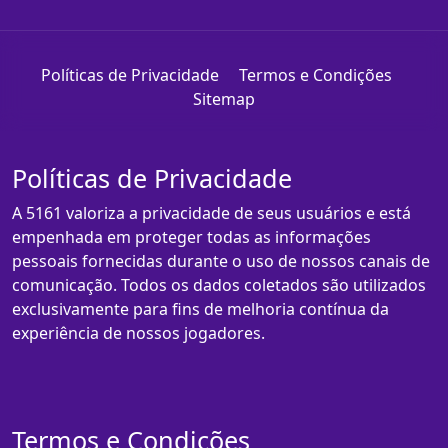
Políticas de Privacidade
Termos e Condições
Sitemap
Políticas de Privacidade
A 5161 valoriza a privacidade de seus usuários e está
empenhada em proteger todas as informações
pessoais fornecidas durante o uso de nossos canais de
comunicação. Todos os dados coletados são utilizados
exclusivamente para fins de melhoria contínua da
experiência de nossos jogadores.
Termos e Condições