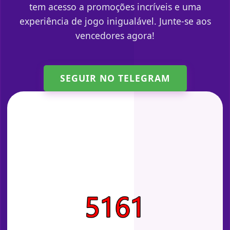
tem acesso a promoções incríveis e uma
experiência de jogo inigualável. Junte-se aos
vencedores agora!
SEGUIR NO TELEGRAM