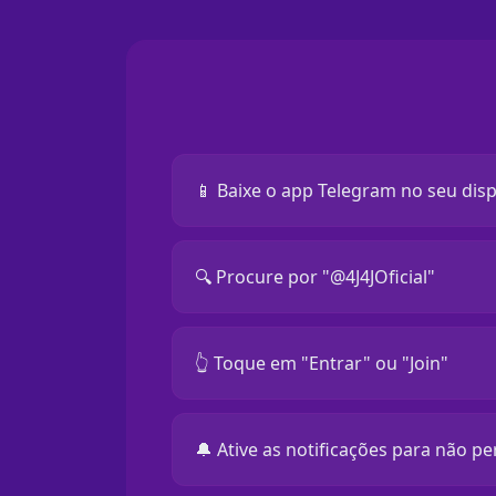
📱 Baixe o app Telegram no seu disp
🔍 Procure por "@4J4JOficial"
👆 Toque em "Entrar" ou "Join"
🔔 Ative as notificações para não p