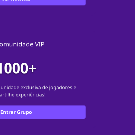
Comunidade VIP
1000+
unidade exclusiva de jogadores e
rtilhe experiências!
Entrar Grupo