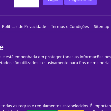
Políticas de Privacidade
Termos e Condições
Sitemap
de
rios e está empenhada em proteger todas as informações pe
tados são utilizados exclusivamente para fins de melhoria
 todas as regras e regulamentos estabelecidos. É importan