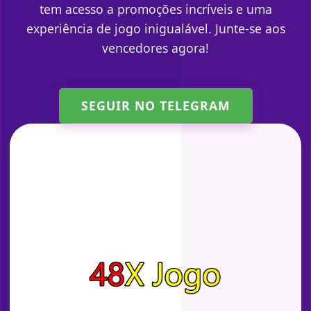
tem acesso a promoções incríveis e uma
experiência de jogo inigualável. Junte-se aos
vencedores agora!
SEGUIR NO TELEGRAM