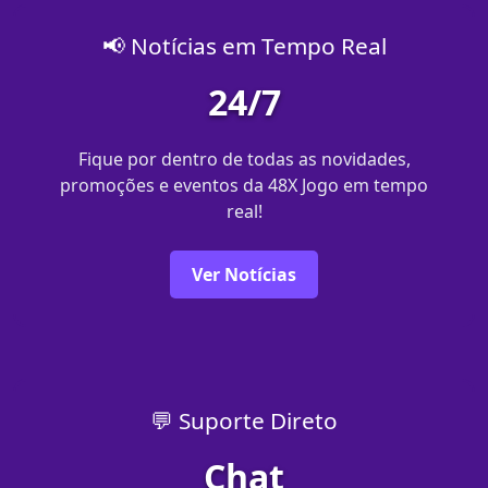
📢 Notícias em Tempo Real
24/7
Fique por dentro de todas as novidades,
promoções e eventos da 48X Jogo em tempo
real!
Ver Notícias
💬 Suporte Direto
Chat