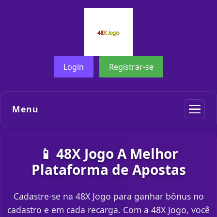
Login
Registrar-se
Menu
📱 48X Jogo A Melhor
Plataforma de Apostas
Cadastre-se na 48X Jogo para ganhar bônus no
cadastro e em cada recarga. Com a 48X Jogo, você