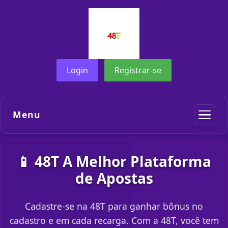
Login
Registrar-se
Menu
📱 48T A Melhor Plataforma
de Apostas
Cadastre-se na 48T para ganhar bônus no
cadastro e em cada recarga. Com a 48T, você tem