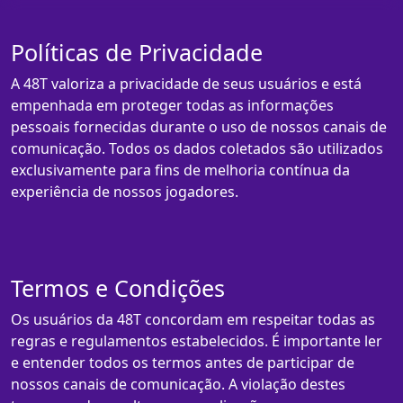
Políticas de Privacidade
A 48T valoriza a privacidade de seus usuários e está
empenhada em proteger todas as informações
pessoais fornecidas durante o uso de nossos canais de
comunicação. Todos os dados coletados são utilizados
exclusivamente para fins de melhoria contínua da
experiência de nossos jogadores.
Termos e Condições
Os usuários da 48T concordam em respeitar todas as
regras e regulamentos estabelecidos. É importante ler
e entender todos os termos antes de participar de
nossos canais de comunicação. A violação destes