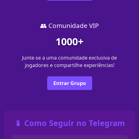
👥 Comunidade VIP
1000+
Junte-se a uma comunidade exclusiva de
jogadores e compartilhe experiências!
Entrar Grupo
📱 Como Seguir no Telegram