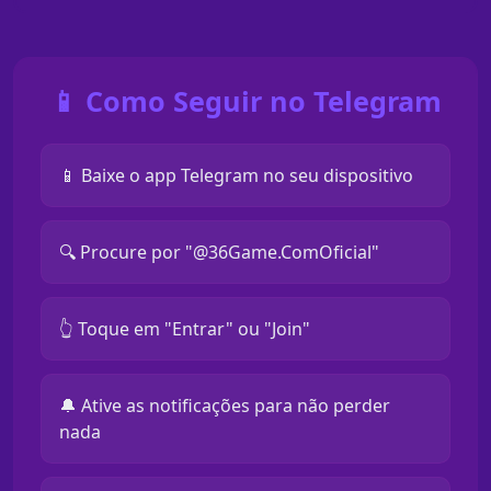
📱 Como Seguir no Telegram
📱 Baixe o app Telegram no seu dispositivo
🔍 Procure por "@36Game.ComOficial"
👆 Toque em "Entrar" ou "Join"
🔔 Ative as notificações para não perder
nada