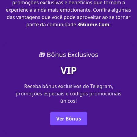
promoções exclusivas e benefícios que tornam a
experiência ainda mais emocionante. Confira algumas
das vantagens que você pode aproveitar ao se tornar
parte da comunidade
36Game.Com
:
🎁 Bônus Exclusivos
VIP
Receba bônus exclusivos do Telegram,
promoções especiais e códigos promocionais
únicos!
Ver Bônus