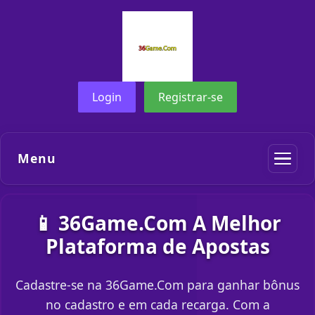
Login
Registrar-se
Menu
📱 36Game.Com A Melhor
Plataforma de Apostas
Cadastre-se na 36Game.Com para ganhar bônus
no cadastro e em cada recarga. Com a