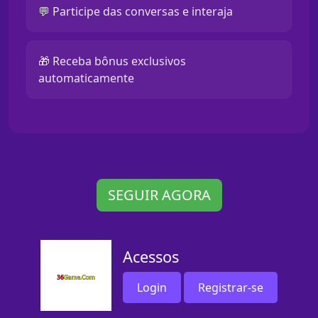
💬 Participe das conversas e interaja
🎁 Receba bônus exclusivos
automaticamente
SEGUIR AGORA
Acessos
Login
Registrar-se