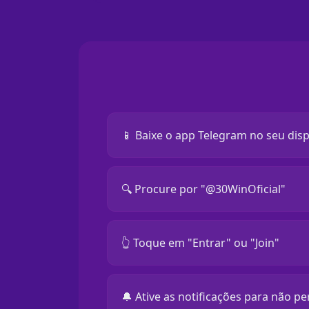
📱 Baixe o app Telegram no seu disp
🔍 Procure por "@30WinOficial"
👆 Toque em "Entrar" ou "Join"
🔔 Ative as notificações para não p