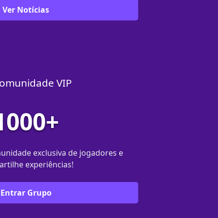
Ver Notícias
Comunidade VIP
1000+
unidade exclusiva de jogadores e
rtilhe experiências!
Entrar Grupo