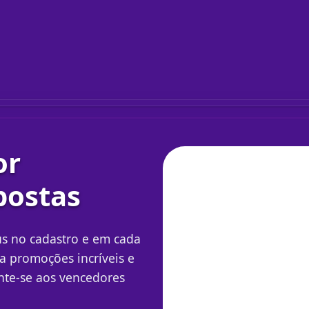
or
postas
s no cadastro e em cada
a promoções incríveis e
unte-se aos vencedores