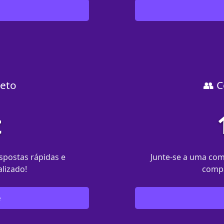
reto
👥 
t
espostas rápidas e
Junte-se a uma com
lizado!
compa
e