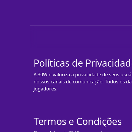
Políticas de Privacida
A 30Win valoriza a privacidade de seus usu
nossos canais de comunicação. Todos os dad
jogadores.
Termos e Condições