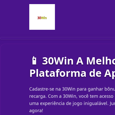
📱 30Win A Melh
Plataforma de A
Cadastre-se na 30Win para ganhar bônu
recarga. Com a 30Win, você tem acesso 
uma experiência de jogo inigualável. J
agora!