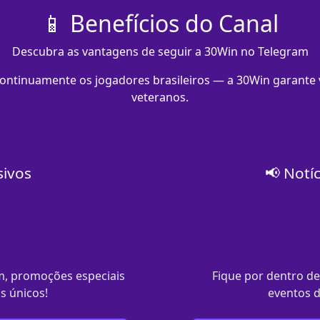
📱 Benefícios do Canal
Descubra as vantagens de seguir a 30Win no Telegram
ontinuamente os jogadores brasileiros — a 30Win garante
veteranos.
sivos
📢 Notí
m, promoções especiais
Fique por dentro d
s únicos!
eventos d