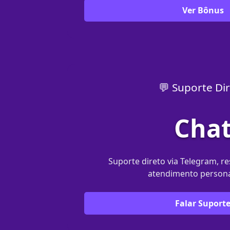
Ver Bônus
💬 Suporte Di
Cha
Suporte direto via Telegram, r
atendimento persona
Falar Suport