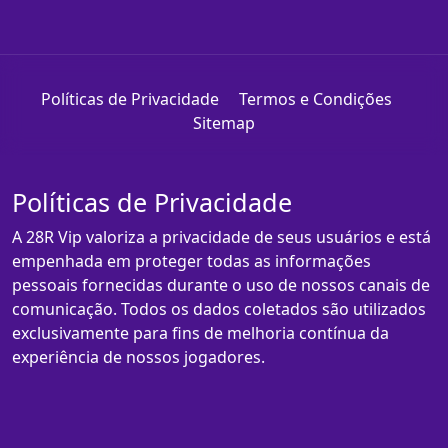
Políticas de Privacidade
Termos e Condições
Sitemap
Políticas de Privacidade
A 28R Vip valoriza a privacidade de seus usuários e está
empenhada em proteger todas as informações
pessoais fornecidas durante o uso de nossos canais de
comunicação. Todos os dados coletados são utilizados
exclusivamente para fins de melhoria contínua da
experiência de nossos jogadores.