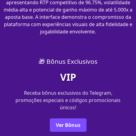
apresentando RTP competitivo de 96.75%, volatilidade
média-alta e potencial de ganho máximo de até 5.000x a
aposta base. A interface demonstra o compromisso da
plataforma com experiências visuais de alta fidelidade e
jogabilidade envolvente.
🎁 Bônus Exclusivos
VIP
Receba bônus exclusivos do Telegram,
promoções especiais e códigos promocionais
únicos!
Ver Bônus