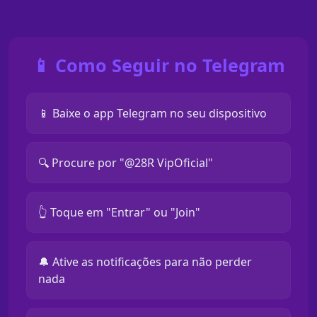
📱 Como Seguir no Telegram
📱 Baixe o app Telegram no seu dispositivo
🔍 Procure por "@28R VipOficial"
👆 Toque em "Entrar" ou "Join"
🔔 Ative as notificações para não perder
nada