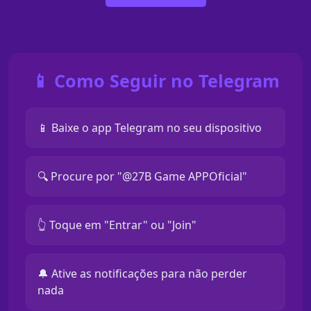
📱 Como Seguir no Telegram
📱 Baixe o app Telegram no seu dispositivo
🔍 Procure por "@27B Game APPOficial"
👆 Toque em "Entrar" ou "Join"
🔔 Ative as notificações para não perder
nada