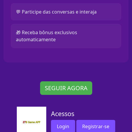
💬 Participe das conversas e interaja
🎁 Receba bônus exclusivos
automaticamente
SEGUIR AGORA
Acessos
Login
Registrar-se