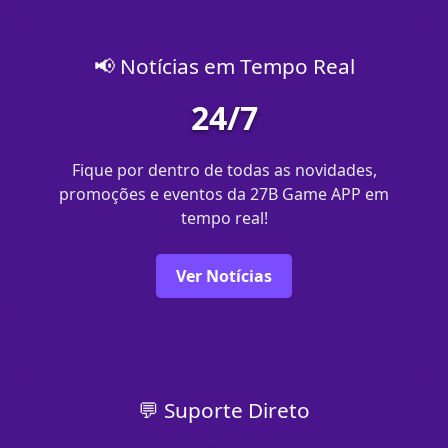
📢 Notícias em Tempo Real
24/7
Fique por dentro de todas as novidades,
promoções e eventos da 27B Game APP em
tempo real!
Ver Notícias
💬 Suporte Direto