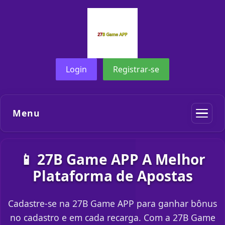
Login
Registrar-se
Menu
📱 27B Game APP A Melhor
Plataforma de Apostas
Cadastre-se na 27B Game APP para ganhar bônus
no cadastro e em cada recarga. Com a 27B Game