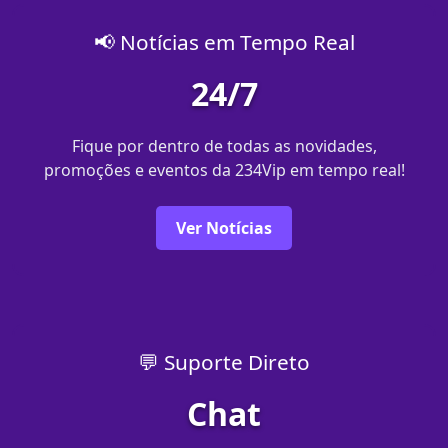
📢 Notícias em Tempo Real
24/7
Fique por dentro de todas as novidades,
promoções e eventos da 234Vip em tempo real!
Ver Notícias
💬 Suporte Direto
Chat