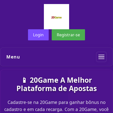
Login
Registrar-se
Menu
📱 20Game A Melhor
Plataforma de Apostas
Cadastre-se na 20Game para ganhar bônus no
cadastro e em cada recarga. Com a 20Game, você