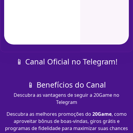
📱 Canal Oficial no Telegram!
📱 Benefícios do Canal
Descubra as vantagens de seguir a 20Game no
Telegram
Descubra as melhores promoções do
20Game
, como
aproveitar bônus de boas-vindas, giros grátis e
programas de fidelidade para maximizar suas chances