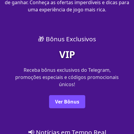
de ganhar. Conheça as ofertas imperdíveis e dicas para
uma experiência de jogo mais rica.
🎁 Bônus Exclusivos
VIP
Receba bônus exclusivos do Telegram,
promoções especiais e códigos promocionais
únicos!
Ver Bônus
📢 Notícias em Tempo Real