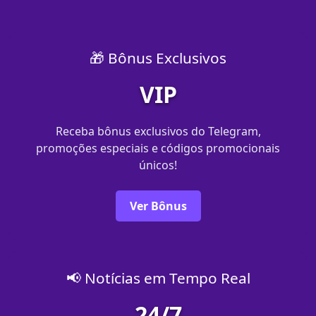
🎁 Bônus Exclusivos
VIP
Receba bônus exclusivos do Telegram,
promoções especiais e códigos promocionais
únicos!
Ver Bônus
📢 Notícias em Tempo Real
24/7