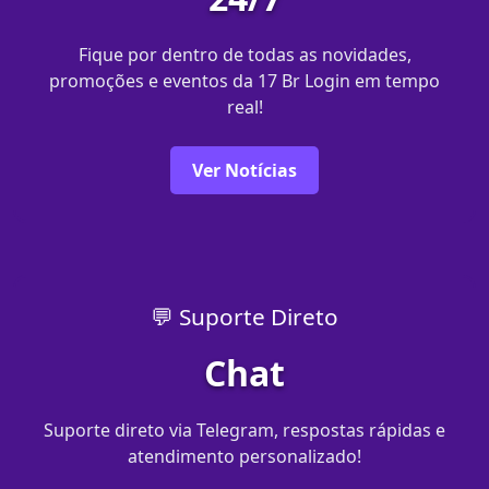
Fique por dentro de todas as novidades,
promoções e eventos da 17 Br Login em tempo
real!
Ver Notícias
💬 Suporte Direto
Chat
Suporte direto via Telegram, respostas rápidas e
atendimento personalizado!