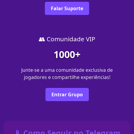
Falar Suporte
👥 Comunidade VIP
1000+
Junte-se a uma comunidade exclusiva de
jogadores e compartilhe experiências!
Entrar Grupo
📱 Como Seguir no Telegram