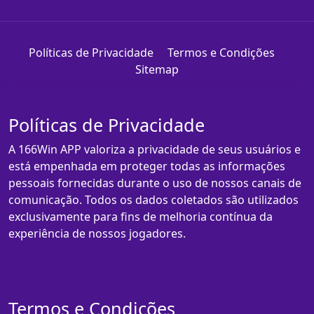
Políticas de Privacidade
Termos e Condições
Sitemap
Políticas de Privacidade
A 166Win APP valoriza a privacidade de seus usuários e
está empenhada em proteger todas as informações
pessoais fornecidas durante o uso de nossos canais de
comunicação. Todos os dados coletados são utilizados
exclusivamente para fins de melhoria contínua da
experiência de nossos jogadores.
Termos e Condições