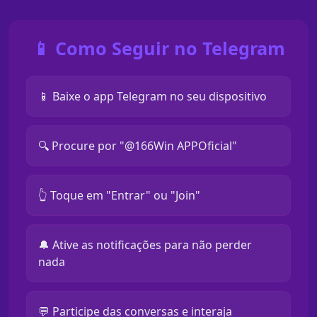
📱 Como Seguir no Telegram
📱 Baixe o app Telegram no seu dispositivo
🔍 Procure por "@166Win APPOficial"
👆 Toque em "Entrar" ou "Join"
🔔 Ative as notificações para não perder
nada
💬 Participe das conversas e interaja