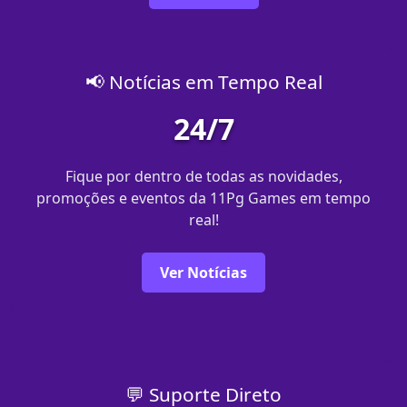
📢 Notícias em Tempo Real
24/7
Fique por dentro de todas as novidades,
promoções e eventos da 11Pg Games em tempo
real!
Ver Notícias
💬 Suporte Direto