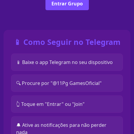
Entrar Grupo
📱 Como Seguir no Telegram
📱 Baixe o app Telegram no seu dispositivo
🔍 Procure por "@11Pg GamesOficial"
👆 Toque em "Entrar" ou "Join"
🔔 Ative as notificações para não perder
nada