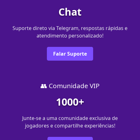
Chat
Suporte direto via Telegram, respostas rápidas e
atendimento personalizado!
Falar Suporte
👥 Comunidade VIP
1000+
Junte-se a uma comunidade exclusiva de
jogadores e compartilhe experiências!